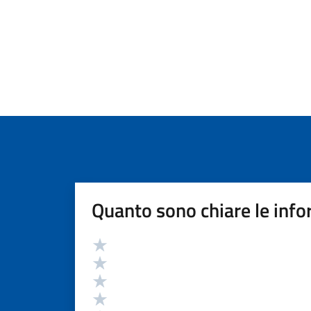
Quanto sono chiare le info
Valutazione
Valuta 5 stelle su 5
Valuta 4 stelle su 5
Valuta 3 stelle su 5
Valuta 2 stelle su 5