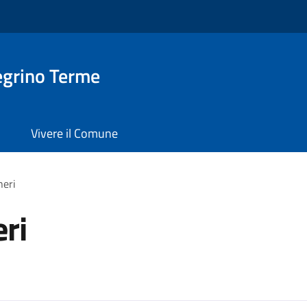
egrino Terme
Vivere il Comune
neri
ri