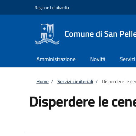
Salta al contenuto principale
Skip to footer content
Regione Lombardia
Comune di San Pell
Amministrazione
Novità
Servizi
Briciole di pane
Home
/
Servizi cimiteriali
/
Disperdere le ce
Disperdere le cene