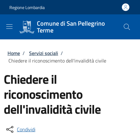
Salta al contenuto principale
Skip to footer content
Regione Lombardia
Comune di San Pellegrino
Terme
Briciole di pane
Home
/
Servizi sociali
/
Chiedere il riconoscimento dell'invalidità civile
Chiedere il
riconoscimento
dell'invalidità civile
Condividi