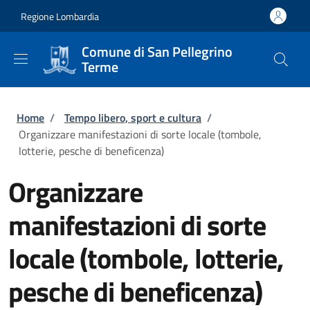
Salta al contenuto principale
Skip to footer content
Regione Lombardia
Comune di San Pellegrino
Terme
Briciole di pane
Home
/
Tempo libero, sport e cultura
/
Organizzare manifestazioni di sorte locale (tombole,
lotterie, pesche di beneficenza)
Organizzare
manifestazioni di sorte
locale (tombole, lotterie,
pesche di beneficenza)