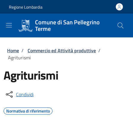
Salta al contenuto principale
Skip to footer content
Regione Lombardia
Comune di San Pellegrino
Terme
Briciole di pane
Home
/
Commercio ed Attività produttive
/
Agriturismi
Agriturismi
Condividi
Normativa di riferimento