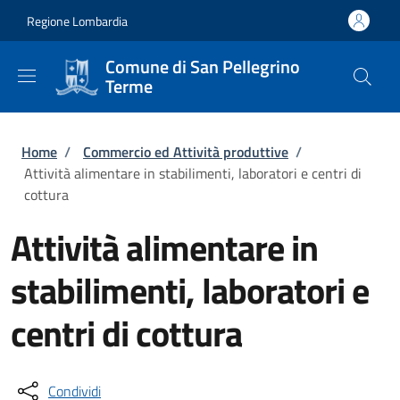
Salta al contenuto principale
Skip to footer content
Regione Lombardia
Comune di San Pellegrino
Terme
Briciole di pane
Home
/
Commercio ed Attività produttive
/
Attività alimentare in stabilimenti, laboratori e centri di
cottura
Attività alimentare in
stabilimenti, laboratori e
centri di cottura
Condividi