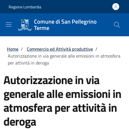
Salta al contenuto principale
Skip to footer content
Regione Lombardia
Comune di San Pellegrino
Terme
Briciole di pane
Home
/
Commercio ed Attività produttive
/
Autorizzazione in via generale alle emissioni in atmosfera
per attività in deroga
Autorizzazione in via
generale alle emissioni in
atmosfera per attività in
deroga