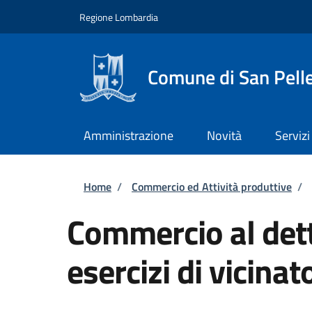
Salta al contenuto principale
Skip to footer content
Regione Lombardia
Comune di San Pell
Amministrazione
Novità
Servizi
Briciole di pane
Home
/
Commercio ed Attività produttive
/
Commercio al dett
esercizi di vicinat