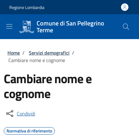
Salta al contenuto principale
Skip to footer content
Regione Lombardia
Comune di San Pellegrino
Terme
Briciole di pane
Home
/
Servizi demografici
/
Cambiare nome e cognome
Cambiare nome e
cognome
Condividi
Normativa di riferimento