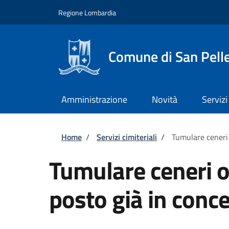
Salta al contenuto principale
Skip to footer content
Regione Lombardia
Comune di San Pell
Amministrazione
Novità
Servizi
Briciole di pane
Home
/
Servizi cimiteriali
/
Tumulare ceneri 
Tumulare ceneri o 
posto già in conc