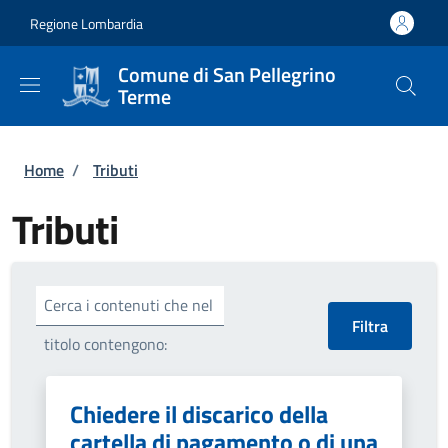
Salta al contenuto principale
Skip to footer content
Regione Lombardia
Comune di San Pellegrino
Terme
Briciole di pane
Home
/
Tributi
Tributi
Cerca i contenuti che nel
titolo contengono:
Chiedere il discarico della
cartella di pagamento o di una