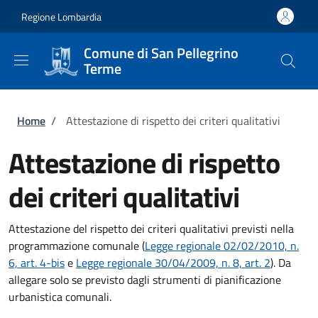
Salta al contenuto principale
Skip to footer content
Regione Lombardia
Comune di San Pellegrino
Terme
Briciole di pane
Home
/
Attestazione di rispetto dei criteri qualitativi
Attestazione di rispetto
dei criteri qualitativi
Attestazione del rispetto dei criteri qualitativi previsti nella
programmazione comunale (
Legge regionale 02/02/2010, n.
6, art. 4-bis
e
Legge regionale 30/04/2009, n. 8, art. 2
). Da
allegare solo se previsto dagli strumenti di pianificazione
urbanistica comunali.