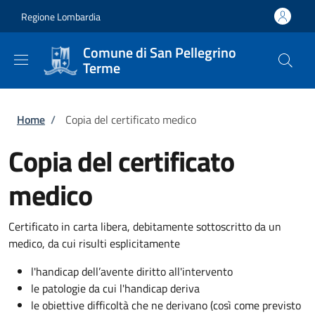
Salta al contenuto principale
Skip to footer content
Regione Lombardia
Comune di San Pellegrino
Terme
Briciole di pane
Home
/
Copia del certificato medico
Copia del certificato
medico
Certificato in carta libera, debitamente sottoscritto da un
medico, da cui risulti esplicitamente
l'handicap dell’avente diritto all'intervento
le patologie da cui l'handicap deriva
le obiettive difficoltà che ne derivano (così come previsto