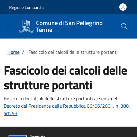
Salta al contenuto principale
Skip to footer content
Regione Lombardia
Comune di San Pellegrino
Terme
Briciole di pane
Home
/
Fascicolo dei calcoli delle strutture portanti
Fascicolo dei calcoli delle
strutture portanti
Fascicolo dei calcoli delle strutture portanti ai sensi del
Decreto del Presidente della Repubblica 06/06/2001, n. 380,
art. 93
.