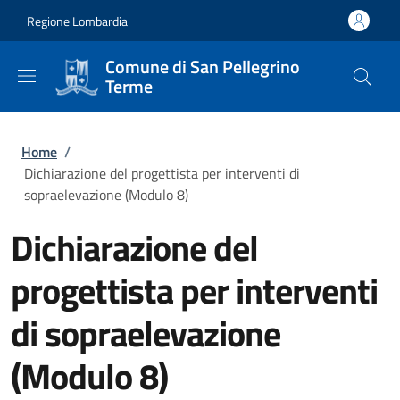
Salta al contenuto principale
Skip to footer content
Regione Lombardia
Comune di San Pellegrino
Terme
Briciole di pane
Home
/
Dichiarazione del progettista per interventi di
sopraelevazione (Modulo 8)
Dichiarazione del
progettista per interventi
di sopraelevazione
(Modulo 8)