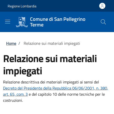
Salta al contenuto principale
Skip to footer content
Regione Lombardia
Comune di San Pellegrino
Terme
Briciole di pane
Home
/
Relazione sui materiali impiegati
Relazione sui materiali
impiegati
Relazione descrittiva dei materiali impiegati ai sensi del
Decreto del Presidente della Repubblica 06/06/2001, n. 380,
art. 65, com. 3
e del capitolo 10 delle norme tecniche per le
costruzioni.