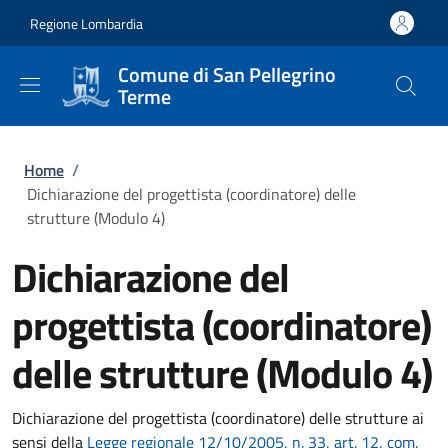
Salta al contenuto principale
Skip to footer content
Regione Lombardia
Comune di San Pellegrino
Terme
Briciole di pane
Home
/
Dichiarazione del progettista (coordinatore) delle
strutture (Modulo 4)
Dichiarazione del
progettista (coordinatore)
delle strutture (Modulo 4)
Dichiarazione del progettista (coordinatore) delle strutture ai
sensi della
Legge regionale 12/10/2005, n. 33, art. 12, com.