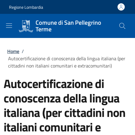
Salta al contenuto principale
Skip to footer content
Regione Lombardia
Comune di San Pellegrino
Terme
Briciole di pane
Home
/
Autocertificazione di conoscenza della lingua italiana (per
cittadini non italiani comunitari e extracomunitari)
Autocertificazione di
conoscenza della lingua
italiana (per cittadini non
italiani comunitari e