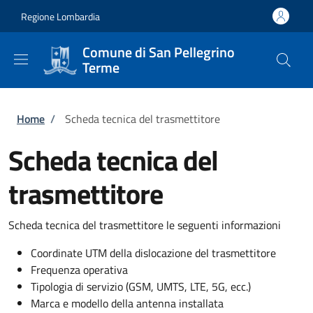
Salta al contenuto principale
Skip to footer content
Regione Lombardia
Comune di San Pellegrino
Terme
Briciole di pane
Home
/
Scheda tecnica del trasmettitore
Scheda tecnica del
trasmettitore
Scheda tecnica del trasmettitore le seguenti informazioni
Coordinate UTM della dislocazione del trasmettitore
Frequenza operativa
Tipologia di servizio (GSM, UMTS, LTE, 5G, ecc.)
Marca e modello della antenna installata