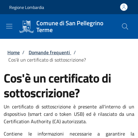
Salta al contenuto principale
Skip to footer content
Regione Lombardia
Comune di San Pellegrino
Terme
Briciole di pane
Home
/
Domande frequenti
/
Cos'è un certificato di sottoscrizione?
Cos'è un certificato di
sottoscrizione?
Un certificato di sottoscrizione è presente all'interno di un
dispositivo (smart card o token USB) ed è rilasciato da una
Certification Authority (CA) autorizzata.
Contiene le informazioni necessarie a garantire la