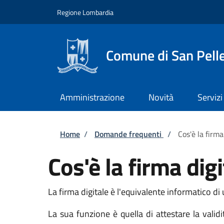
Salta al contenuto principale
Skip to footer content
Regione Lombardia
Comune di San Pell
Amministrazione
Novità
Servizi
Briciole di pane
Home
/
Domande frequenti
/
Cos'è la firma
Cos'è la firma digi
La firma digitale è l'equivalente informatico di
La sua funzione è quella di attestare la valid