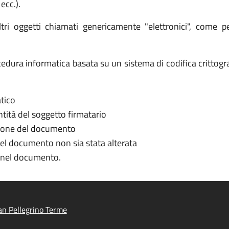
ecc.).
ri oggetti chiamati genericamente "elettronici", come p
procedura informatica basata su un sistema di codifica critto
tico
entità del soggetto firmatario
ezione del documento
nel documento non sia stata alterata
a nel documento.
n Pellegrino Terme