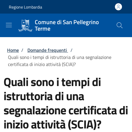
Salta al contenuto principale
Skip to footer content
Regione Lombardia
Comune di San Pellegrino
Terme
Briciole di pane
Home
/
Domande frequenti
/
Quali sono i tempi di istruttoria di una segnalazione
certificata di inizio attività (SCIA)?
Quali sono i tempi di
istruttoria di una
segnalazione certificata di
inizio attività (SCIA)?