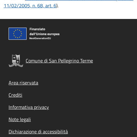
11/02/2005, n. 68, art. 6
).
Comune di San Pellegrino Terme
Footer menu
Area riservata
Crediti
Informativa privacy
Note legali
Dichiarazione di accessibilità