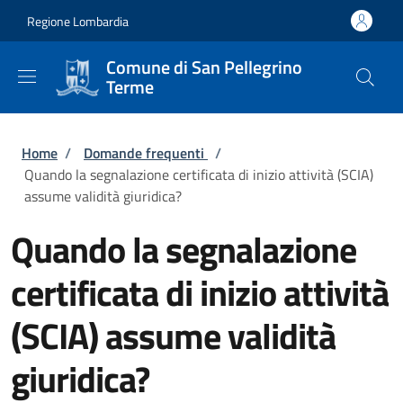
Salta al contenuto principale
Skip to footer content
Regione Lombardia
Comune di San Pellegrino
Terme
Briciole di pane
Home
/
Domande frequenti
/
Quando la segnalazione certificata di inizio attività (SCIA)
assume validità giuridica?
Quando la segnalazione
certificata di inizio attività
(SCIA) assume validità
giuridica?