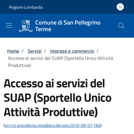
Salta al contenuto principale
Skip to footer content
Regione Lombardia
Comune di San Pellegrino
Terme
Briciole di pane
Home
/
Servizi
/
Imprese e commercio
/
Accesso ai servizi del SUAP (Sportello Unico Attività
Produttive)
Accesso ai servizi del
SUAP (Sportello Unico
Attività Produttive)
(
urn:nir:presidente.repubblica:decreto:2010-09-07;160
)