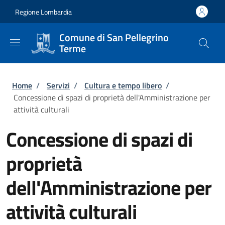
Salta al contenuto principale
Skip to footer content
Regione Lombardia
Comune di San Pellegrino
Terme
Briciole di pane
Home
/
Servizi
/
Cultura e tempo libero
/
Concessione di spazi di proprietà dell'Amministrazione per
attività culturali
Concessione di spazi di
proprietà
dell'Amministrazione per
attività culturali