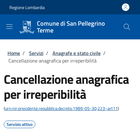
Salta al contenuto principale
Skip to footer content
Regione Lombardia
Comune di San Pellegrino
Terme
Briciole di pane
Home
/
Servizi
/
Anagrafe e stato civile
/
Cancellazione anagrafica per irreperibilità
Cancellazione anagrafica
per irreperibilità
(
urn:nir:presidente.repubblica:decreto:1989-05-30;223~art11
)
Servizio attivo