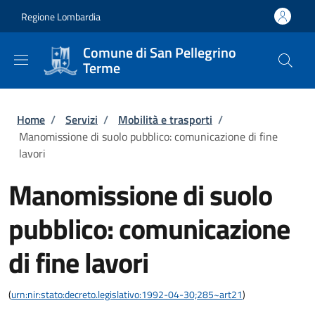
Salta al contenuto principale
Skip to footer content
Regione Lombardia
Comune di San Pellegrino
Terme
Briciole di pane
Home
/
Servizi
/
Mobilità e trasporti
/
Manomissione di suolo pubblico: comunicazione di fine
lavori
Manomissione di suolo
pubblico: comunicazione
di fine lavori
(
urn:nir:stato:decreto.legislativo:1992-04-30;285~art21
)