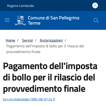
Salta al contenuto principale
Skip to footer content
Regione Lombardia
Comune di San Pellegrino
Terme
Briciole di pane
Home
/
Servizi
/
Autorizzazioni
/
Pagamento dell'imposta di bollo per il rilascio del
provvedimento finale
Pagamento dell'imposta
di bollo per il rilascio del
provvedimento finale
(
urn:nir:stato:legge:1990-08-07;241
)