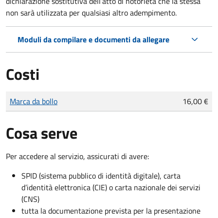
dichiarazione sostitutiva dell’atto di notorietà che la stessa
non sarà utilizzata per qualsiasi altro adempimento.
Moduli da compilare e documenti da allegare
Costi
Tipo di pagamento
Importo
Marca da bollo
16,00 €
Cosa serve
Per accedere al servizio, assicurati di avere:
SPID (sistema pubblico di identità digitale), carta
d’identità elettronica (CIE) o carta nazionale dei servizi
(CNS)
tutta la documentazione prevista per la presentazione