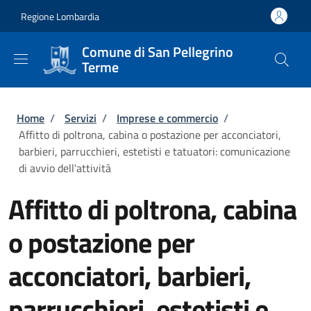
Salta al contenuto principale
Skip to footer content
Regione Lombardia
Comune di San Pellegrino
Terme
Briciole di pane
Home
/
Servizi
/
Imprese e commercio
/
Affitto di poltrona, cabina o postazione per acconciatori,
barbieri, parrucchieri, estetisti e tatuatori: comunicazione
di avvio dell'attività
Affitto di poltrona, cabina
o postazione per
acconciatori, barbieri,
parrucchieri, estetisti e