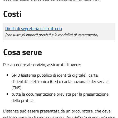
Costi
Tipo di pagamento
Importo
Diritti di segreteria o istruttoria
(consulta gli importi previsti e le modalità di versamento)
Cosa serve
Per accedere al servizio, assicurati di avere:
SPID (sistema pubblico di identità digitale), carta
d’identità elettronica (CIE) o carta nazionale dei servizi
(CNS)
tutta la documentazione prevista per la presentazione
della pratica.
L'istanza può essere presentata da un procuratore, che deve
sottoscrivere la
Dichiarazione sostitutiva dell'atto di notorietà resa