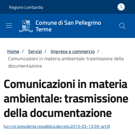
Salta al contenuto principale
Skip to footer content
Regione Lombardia
Comune di San Pellegrino
Terme
Briciole di pane
Home
/
Servizi
/
Imprese e commercio
/
Comunicazioni in materia ambientale: trasmissione della
documentazione
Comunicazioni in materia
ambientale: trasmissione
della documentazione
(
urn:nir:presidente.repubblica:decreto:2013-03-13;59~art3
)