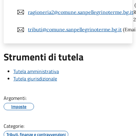
(
ragioneria2@comune.sanpellegrinoterme.bg.it
R
2
tributi@comune.sanpellegrinoterme.bg.it
(Email
Strumenti di tutela
Tutela amministrativa
Tutela giurisdizionale
Argomenti:
Imposte
Categorie:
Tributi, finanze e contravvenzioni