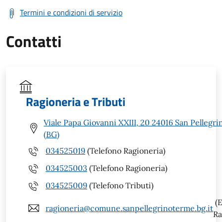
Termini e condizioni di servizio
Contatti
Ragioneria e Tributi
Viale Papa Giovanni XXIII, 20 24016 San Pellegr
(BG)
034525019
(Telefono Ragioneria)
034525003
(Telefono Ragioneria)
034525009
(Telefono Tributi)
(E
ragioneria@comune.sanpellegrinoterme.bg.it
Ra