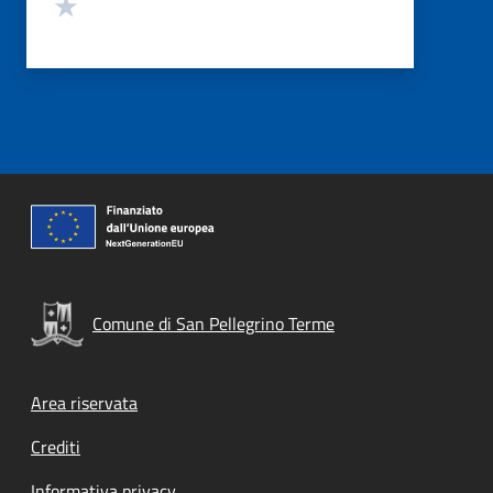
Valuta 1 stelle su 5
Comune di San Pellegrino Terme
Footer menu
Area riservata
Crediti
Informativa privacy