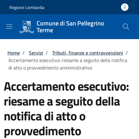
Salta al contenuto principale
Skip to footer content
Regione Lombardia
Comune di San Pellegrino
Terme
Briciole di pane
Home
/
Servizi
/
Tributi, finanze e contravvenzioni
/
Accertamento esecutivo: riesame a seguito della notifica
di atto o provvedimento amministrativo
Accertamento esecutivo:
riesame a seguito della
notifica di atto o
provvedimento