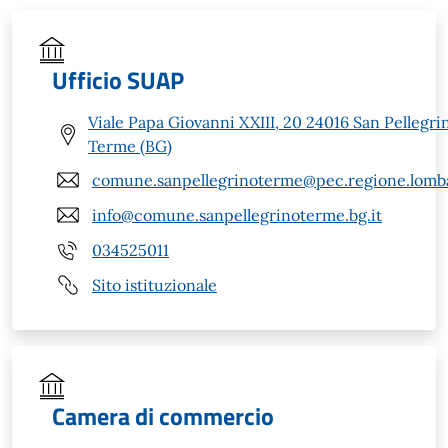
Ufficio SUAP
Viale Papa Giovanni XXIII, 20 24016 San Pellegri
Terme (BG)
comune.sanpellegrinoterme@pec.regione.lomba
info@comune.sanpellegrinoterme.bg.it
034525011
Sito istituzionale
Camera di commercio