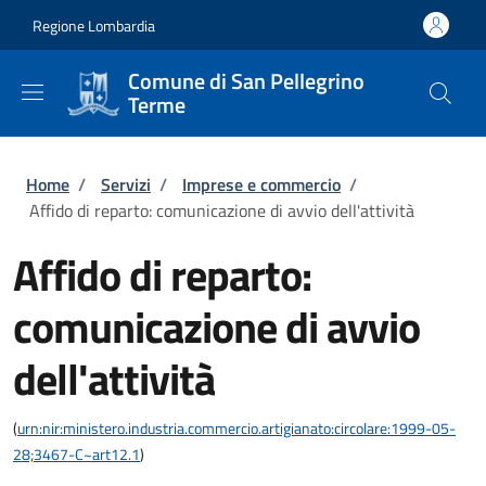
Salta al contenuto principale
Skip to footer content
Regione Lombardia
Comune di San Pellegrino
Terme
Briciole di pane
Home
/
Servizi
/
Imprese e commercio
/
Affido di reparto: comunicazione di avvio dell'attività
Affido di reparto:
comunicazione di avvio
dell'attività
(
urn:nir:ministero.industria.commercio.artigianato:circolare:1999-05-
28;3467-C~art12.1
)