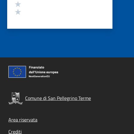
Valuta 2 stelle su 5
Valuta 1 stelle su 5
Comune di San Pellegrino Terme
Footer menu
Area riservata
Crediti