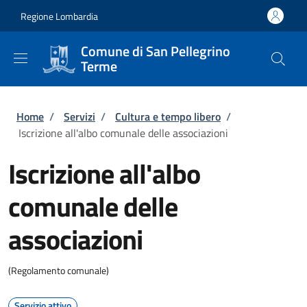
Salta al contenuto principale
Skip to footer content
Regione Lombardia
Comune di San Pellegrino
Terme
Briciole di pane
Home
/
Servizi
/
Cultura e tempo libero
/
Iscrizione all'albo comunale delle associazioni
Iscrizione all'albo
comunale delle
associazioni
(Regolamento comunale)
Servizio attivo