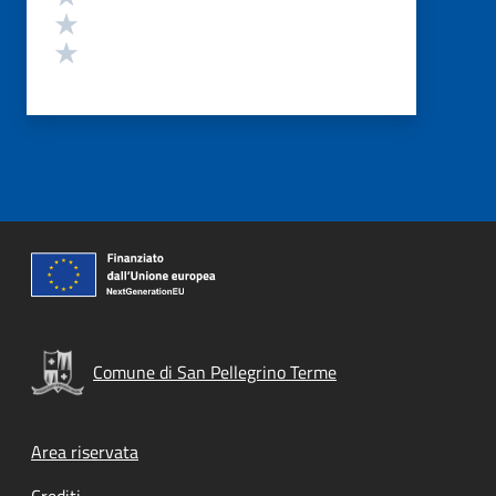
Valuta 2 stelle su 5
Valuta 1 stelle su 5
Comune di San Pellegrino Terme
Footer menu
Area riservata
Crediti