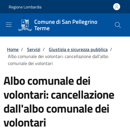
Salta al contenuto principale
Skip to footer content
Regione Lombardia
Comune di San Pellegrino
Terme
Briciole di pane
Home
/
Servizi
/
Giustizia e sicurezza pubblica
/
Albo comunale dei volontari: cancellazione dall'albo
comunale dei volontari
Albo comunale dei
volontari: cancellazione
dall'albo comunale dei
volontari