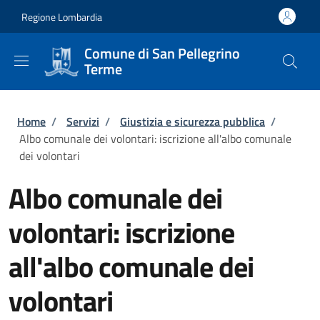
Salta al contenuto principale
Skip to footer content
Regione Lombardia
Comune di San Pellegrino
Terme
Briciole di pane
Home
/
Servizi
/
Giustizia e sicurezza pubblica
/
Albo comunale dei volontari: iscrizione all'albo comunale
dei volontari
Albo comunale dei
volontari: iscrizione
all'albo comunale dei
volontari