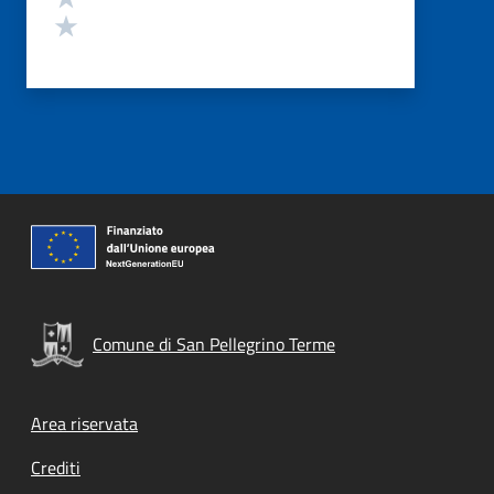
Valuta 1 stelle su 5
Comune di San Pellegrino Terme
Footer menu
Area riservata
Crediti