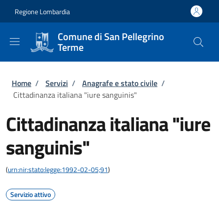
Salta al contenuto principale
Skip to footer content
Regione Lombardia
Comune di San Pellegrino
Terme
Briciole di pane
Home
/
Servizi
/
Anagrafe e stato civile
/
Cittadinanza italiana "iure sanguinis"
Cittadinanza italiana "iure
sanguinis"
(
urn:nir:stato:legge:1992-02-05;91
)
Servizio attivo