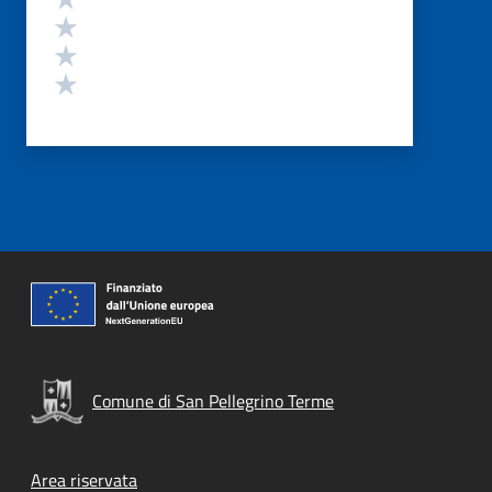
Valuta 3 stelle su 5
Valuta 2 stelle su 5
Valuta 1 stelle su 5
Comune di San Pellegrino Terme
Footer menu
Area riservata