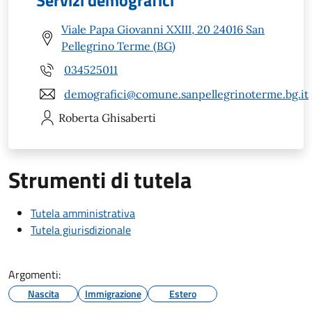
Servizi demografici
Viale Papa Giovanni XXIII, 20 24016 San
Pellegrino Terme (BG)
034525011
demografici@comune.sanpellegrinoterme.bg.it
Roberta
Ghisaberti
Strumenti di tutela
Tutela amministrativa
Tutela giurisdizionale
Argomenti:
Nascita
Immigrazione
Estero