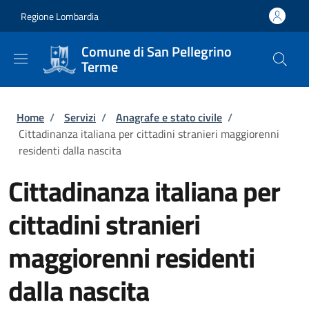
Salta al contenuto principale
Skip to footer content
Regione Lombardia
Comune di San Pellegrino
Terme
Briciole di pane
Home
/
Servizi
/
Anagrafe e stato civile
/
Cittadinanza italiana per cittadini stranieri maggiorenni
residenti dalla nascita
Cittadinanza italiana per
cittadini stranieri
maggiorenni residenti
dalla nascita