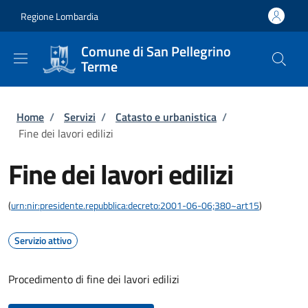
Salta al contenuto principale
Skip to footer content
Regione Lombardia
Comune di San Pellegrino
Terme
Briciole di pane
Home
/
Servizi
/
Catasto e urbanistica
/
Fine dei lavori edilizi
Fine dei lavori edilizi
(
urn:nir:presidente.repubblica:decreto:2001-06-06;380~art15
)
Servizio attivo
Procedimento di fine dei lavori edilizi