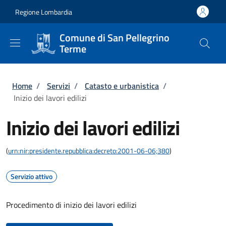
Salta al contenuto principale
Skip to footer content
Regione Lombardia
Comune di San Pellegrino
Terme
Briciole di pane
Home
/
Servizi
/
Catasto e urbanistica
/
Inizio dei lavori edilizi
Inizio dei lavori edilizi
(
urn:nir:presidente.repubblica:decreto:2001-06-06;380
)
Servizio attivo
Procedimento di inizio dei lavori edilizi