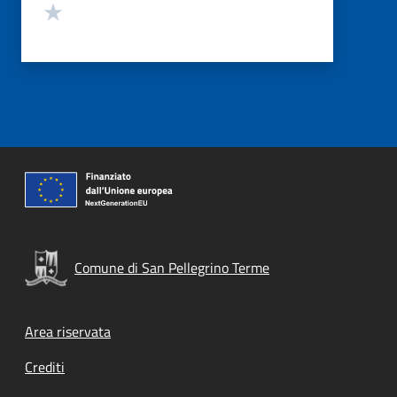
Valuta 1 stelle su 5
Comune di San Pellegrino Terme
Footer menu
Area riservata
Crediti