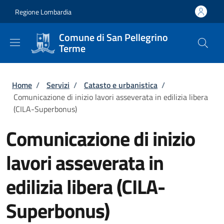
Salta al contenuto principale
Skip to footer content
Regione Lombardia
Comune di San Pellegrino
Terme
Briciole di pane
Home
/
Servizi
/
Catasto e urbanistica
/
Comunicazione di inizio lavori asseverata in edilizia libera
(CILA-Superbonus)
Comunicazione di inizio
lavori asseverata in
edilizia libera (CILA-
Superbonus)