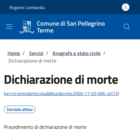
Salta al contenuto principale
Skip to footer content
Regione Lombardia
Comune di San Pellegrino
Terme
Briciole di pane
Home
/
Servizi
/
Anagrafe e stato civile
/
Dichiarazione di morte
Dichiarazione di morte
(
urn:nir:presidente.repubblica:decreto:2000-11-03;396~art72
)
Servizio attivo
Procedimento di dichiarazione di morte