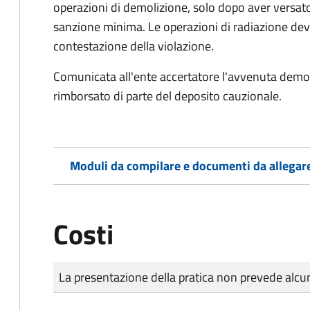
operazioni di demolizione, solo dopo aver versato
sanzione minima. Le operazioni di radiazione dev
contestazione della violazione.
Comunicata all'ente accertatore l'avvenuta demoli
rimborsato di parte del deposito cauzionale.
Moduli da compilare e documenti da allegar
Costi
Tipo di pagamento
Importo
La presentazione della pratica non prevede al