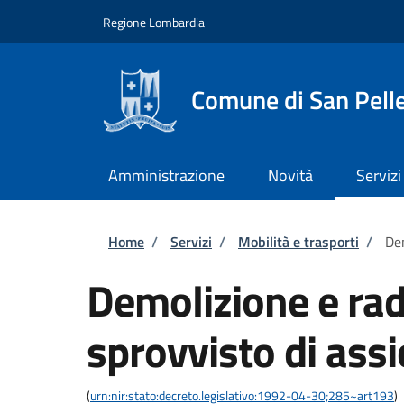
Salta al contenuto principale
Skip to footer content
Regione Lombardia
Comune di San Pell
Amministrazione
Novità
Servizi
Briciole di pane
Home
/
Servizi
/
Mobilità e trasporti
/
Dem
Demolizione e rad
sprovvisto di ass
(
urn:nir:stato:decreto.legislativo:1992-04-30;285~art193
)