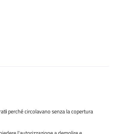
rat
i
perché circolavano senza la copertura
hiedere l'autorizzazione a demolire e