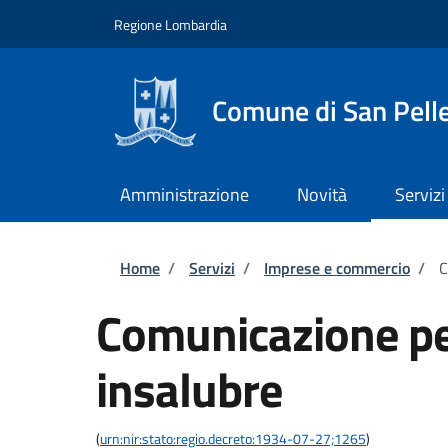
Salta al contenuto principale
Skip to footer content
Regione Lombardia
Comune di San Pell
Amministrazione
Novità
Servizi
Briciole di pane
Home
/
Servizi
/
Imprese e commercio
/
C
Comunicazione pe
insalubre
(
urn:nir:stato:regio.decreto:1934-07-27;1265
)