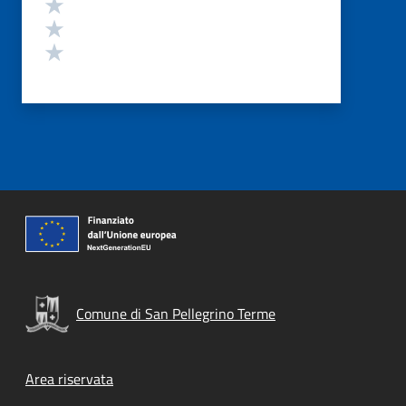
Valuta 3 stelle su 5
Valuta 2 stelle su 5
Valuta 1 stelle su 5
Comune di San Pellegrino Terme
Footer menu
Area riservata