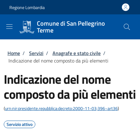
Salta al contenuto principale
Skip to footer content
Regione Lombardia
Comune di San Pellegrino
Terme
Briciole di pane
Home
/
Servizi
/
Anagrafe e stato civile
/
Indicazione del nome composto da più elementi
Indicazione del nome
composto da più elementi
(
urn:nir:presidente.repubblica:decreto:2000-11-03;396~art36
)
Servizio attivo