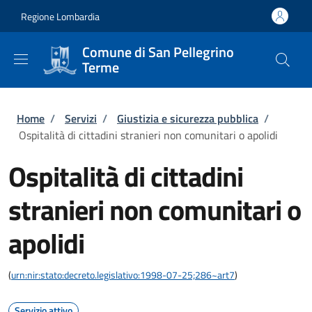
Salta al contenuto principale
Skip to footer content
Regione Lombardia
Comune di San Pellegrino
Terme
Briciole di pane
Home
/
Servizi
/
Giustizia e sicurezza pubblica
/
Ospitalità di cittadini stranieri non comunitari o apolidi
Ospitalità di cittadini
stranieri non comunitari o
apolidi
(
urn:nir:stato:decreto.legislativo:1998-07-25;286~art7
)
Servizio attivo