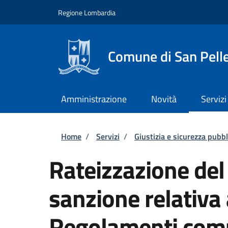
Salta al contenuto principale
Skip to footer content
Regione Lombardia
Comune di San Pell
Amministrazione
Novità
Servizi
Briciole di pane
Home
/
Servizi
/
Giustizia e sicurezza pubbl
Rateizzazione de
sanzione relativa
Regolamenti com