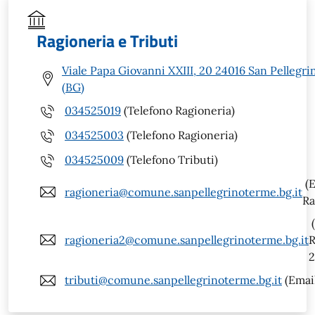
Ragioneria e Tributi
Viale Papa Giovanni XXIII, 20 24016 San Pellegr
(BG)
034525019
(Telefono Ragioneria)
034525003
(Telefono Ragioneria)
034525009
(Telefono Tributi)
(E
ragioneria@comune.sanpellegrinoterme.bg.it
Ra
(
ragioneria2@comune.sanpellegrinoterme.bg.it
R
2
tributi@comune.sanpellegrinoterme.bg.it
(Email