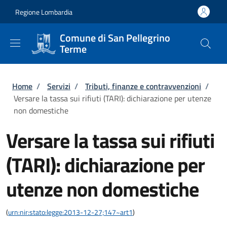
Salta al contenuto principale
Skip to footer content
Regione Lombardia
Comune di San Pellegrino
Terme
Briciole di pane
Home
/
Servizi
/
Tributi, finanze e contravvenzioni
/
Versare la tassa sui rifiuti (TARI): dichiarazione per utenze
non domestiche
Versare la tassa sui rifiuti
(TARI): dichiarazione per
utenze non domestiche
(
urn:nir:stato:legge:2013-12-27;147~art1
)