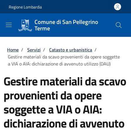
Salta al contenuto principale
Skip to footer content
Regione Lombardia
Comune di San Pellegrino
Terme
Briciole di pane
Home
/
Servizi
/
Catasto e urbanistica
/
Gestire materiali da scavo provenienti da opere soggette
a VIA o AIA: dichiarazione di avvenuto utilizzo (DAU)
Gestire materiali da scavo
provenienti da opere
soggette a VIA o AIA:
dichiarazione di avvenuto