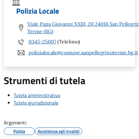
Polizia Locale
Viale Papa Giovanni XXIII, 20 24016 San Pellegri
Terme (BG)
0345-25007
(Telefono)
polizialocale@comune.sanpellegrinoterme.bg.it
Strumenti di tutela
Tutela amministrativa
Tutela giurisdizionale
Argomenti:
Polizia
Assistenza agli invalidi