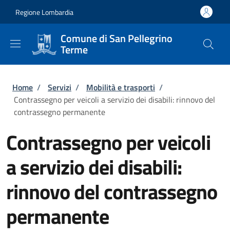
Salta al contenuto principale
Skip to footer content
Regione Lombardia
Comune di San Pellegrino
Terme
Briciole di pane
Home
/
Servizi
/
Mobilità e trasporti
/
Contrassegno per veicoli a servizio dei disabili: rinnovo del
contrassegno permanente
Contrassegno per veicoli
a servizio dei disabili:
rinnovo del contrassegno
permanente