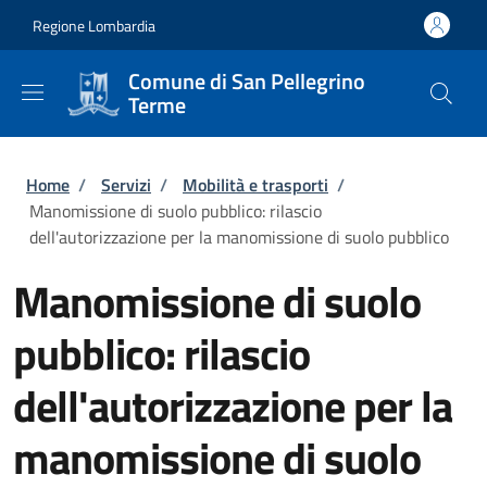
Salta al contenuto principale
Skip to footer content
Regione Lombardia
Comune di San Pellegrino
Terme
Briciole di pane
Home
/
Servizi
/
Mobilità e trasporti
/
Manomissione di suolo pubblico: rilascio
dell'autorizzazione per la manomissione di suolo pubblico
Manomissione di suolo
pubblico: rilascio
dell'autorizzazione per la
manomissione di suolo