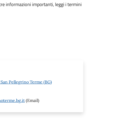
tre informazioni importanti, leggi i termini
6 San Pellegrino Terme (BG)
oterme.bg.it
(Email)