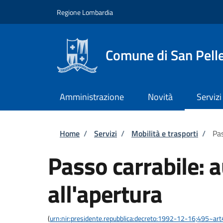
Salta al contenuto principale
Skip to footer content
Regione Lombardia
Comune di San Pell
Amministrazione
Novità
Servizi
Briciole di pane
Home
/
Servizi
/
Mobilità e trasporti
/
Pas
Passo carrabile: 
all'apertura
(
urn:nir:presidente.repubblica:decreto:1992-12-16;495~ar