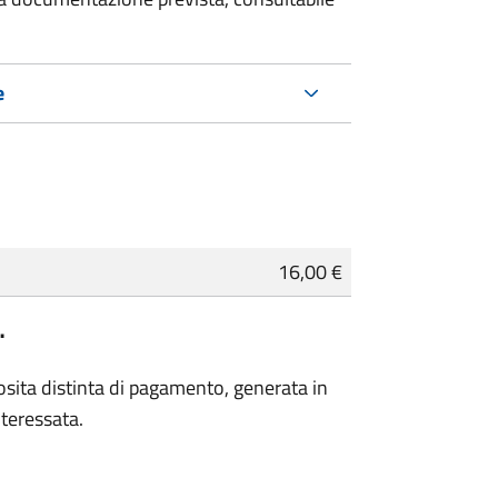
e
16,00 €
…
osita distinta di pagamento, generata in
nteressata.